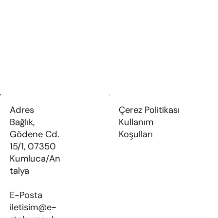
Anasayfa
Hakkımızda
Ürünlerimiz
İletişim
Adres
Çerez Politikası
Bağlık,
Kullanım
Gödene Cd.
Koşulları
15/1, 07350
Kumluca/An
talya​
E-Posta
iletisim@e-