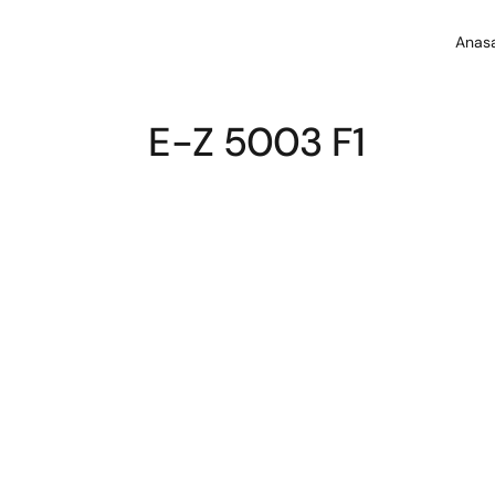
Anas
E-Z 5003 F1