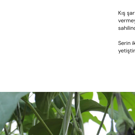
Kış şa
vermey
sahilin
Serin i
yetiştir