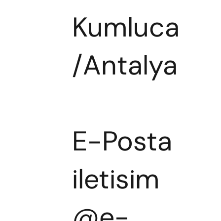
Kumluca
/Antalya​
E-Posta
iletisim
@e-